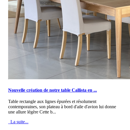
MOD_JTCS_VIEW_ARTICLE_LINK
MOD_JTCS_VIEW_FULL_IMAGE
Nouvelle création de notre table Callista en ...
Table rectangle aux lignes épurées et résolument
contemporaines, son plateau à bord d'aile d'avion lui donne
une allure légère Cette b...
La suite...