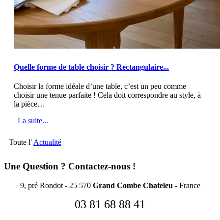
MOD_JTCS_VIEW_ARTICLE_LINK
MOD_JTCS_VIEW_FULL_IMAGE
Quelle forme de table choisir ? Rectangulaire...
Choisir la forme idéale d’une table, c’est un peu comme
choisir une tenue parfaite ! Cela doit correspondre au style, à
la pièce…
La suite...
Toute l'
Actualité
Une Question ? Contactez-nous !
9, pré Rondot - 25 570
Grand Combe Chateleu
- France
03 81 68 88 41